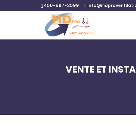
450-987-2599
info@mdproventilati
VENTE ET INST